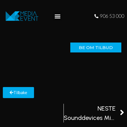
906 53 000
BE OM TILBUD
Tilbake
NESTE
Sounddevices MixPre 6 II